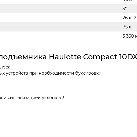
3°
26 x 12 
75 л
3 350 
подъемника Haulotte Compact 10D
олеса
ых устройств при необходимости буксировки
вой сигнализацией уклона в 3°