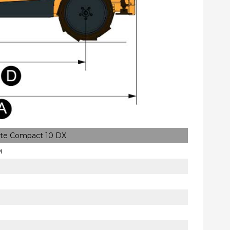
tte Compact 10 DX
м