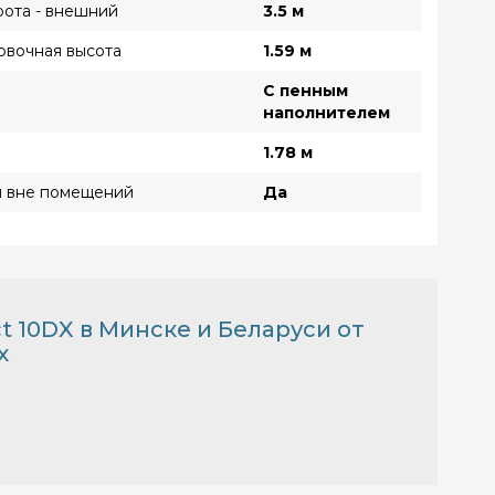
рота - внешний
3.5 м
овочная высота
1.59 м
С пенным
наполнителем
1.78 м
я вне помещений
Да
10DX в Минске и Беларуси от
х