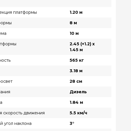
екция платформы
1.20 м
формы
8 м
ема
10 м
атформы
2.45 (+1.2) x
1.45 м
ность
565 кг
3.18 м
освет
28 см
тания
Дизель
а
1.84 м
я скорость движения
5.5 км/ч
й угол наклона
3°