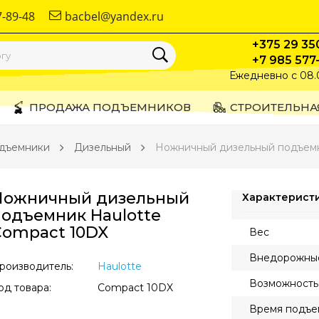
7-89-48
bacbel@yandex.ru
+375 29 35
+7 985 577
Ежедневно с 08.
ПРОДАЖА ПОДЪЕМНИКОВ
СТРОИТЕЛЬНА
дъемники
Дизельный
Ножничный дизельный подъемн
Ножничный дизельный
Характерист
подъемник Haulotte
Compact 10DX
Вес
Внедорожные
роизводитель:
Haulotte
Возможность
од товара:
Compact 10DX
Время подъем