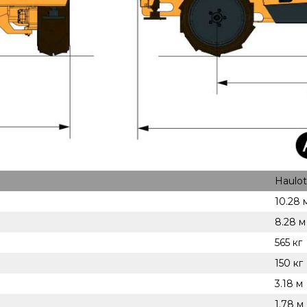
Haulo
10.28 
8.28 м
565 кг
150 кг
3.18 м
1.78 м