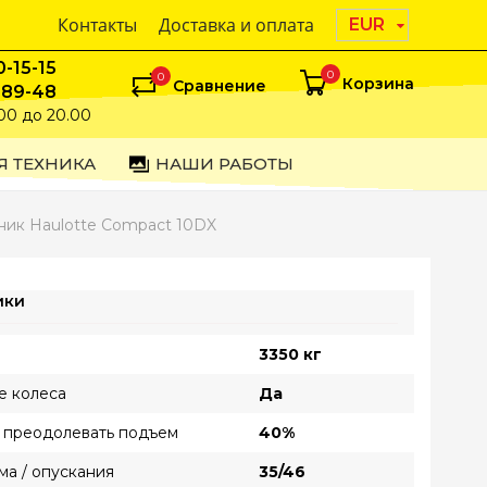
Контакты
Доставка и оплата
EUR
0-15-15
0
0
Корзина
Сравнение
-89-48
00 до 20.00
Я ТЕХНИКА
НАШИ РАБОТЫ
ик Haulotte Compact 10DX
ики
3350 кг
 колеса
Да
 преодолевать подъем
40%
а / опускания
35/46