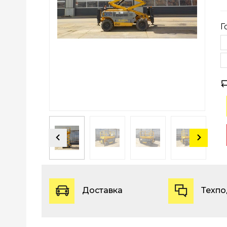
Г
Доставка
Техп